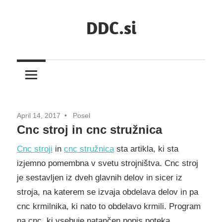
Skip
DDC.si
to
content
April 14, 2017
Posel
Cnc stroj in cnc stružnica
Cnc stroji
in
cnc stružnica
sta artikla, ki sta
izjemno pomembna v svetu strojništva. Cnc stroj
je sestavljen iz dveh glavnih delov in sicer iz
stroja, na katerem se izvaja obdelava delov in pa
cnc krmilnika, ki nato to obdelavo krmili. Program
na cnc, ki vsebuje natančen popis poteka