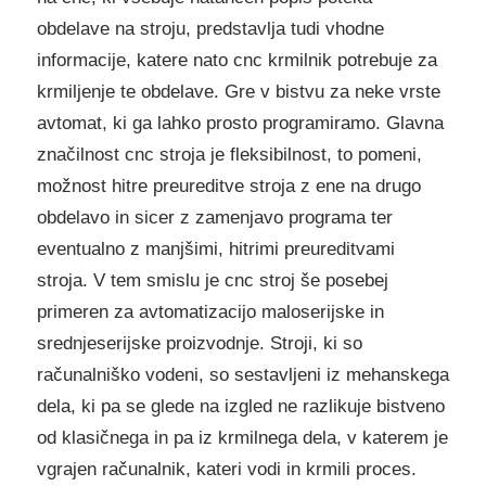
obdelave na stroju, predstavlja tudi vhodne
informacije, katere nato cnc krmilnik potrebuje za
krmiljenje te obdelave. Gre v bistvu za neke vrste
avtomat, ki ga lahko prosto programiramo. Glavna
značilnost cnc stroja je fleksibilnost, to pomeni,
možnost hitre preureditve stroja z ene na drugo
obdelavo in sicer z zamenjavo programa ter
eventualno z manjšimi, hitrimi preureditvami
stroja. V tem smislu je cnc stroj še posebej
primeren za avtomatizacijo maloserijske in
srednjeserijske proizvodnje. Stroji, ki so
računalniško vodeni, so sestavljeni iz mehanskega
dela, ki pa se glede na izgled ne razlikuje bistveno
od klasičnega in pa iz krmilnega dela, v katerem je
vgrajen računalnik, kateri vodi in krmili proces.