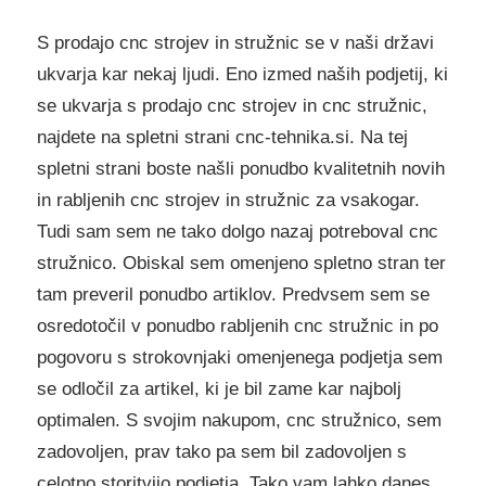
S prodajo cnc strojev in stružnic se v naši državi
ukvarja kar nekaj ljudi. Eno izmed naših podjetij, ki
se ukvarja s prodajo cnc strojev in cnc stružnic,
najdete na spletni strani cnc-tehnika.si. Na tej
spletni strani boste našli ponudbo kvalitetnih novih
in rabljenih cnc strojev in stružnic za vsakogar.
Tudi sam sem ne tako dolgo nazaj potreboval cnc
stružnico. Obiskal sem omenjeno spletno stran ter
tam preveril ponudbo artiklov. Predvsem sem se
osredotočil v ponudbo rabljenih cnc stružnic in po
pogovoru s strokovnjaki omenjenega podjetja sem
se odločil za artikel, ki je bil zame kar najbolj
optimalen. S svojim nakupom, cnc stružnico, sem
zadovoljen, prav tako pa sem bil zadovoljen s
celotno storitvijo podjetja. Tako vam lahko danes