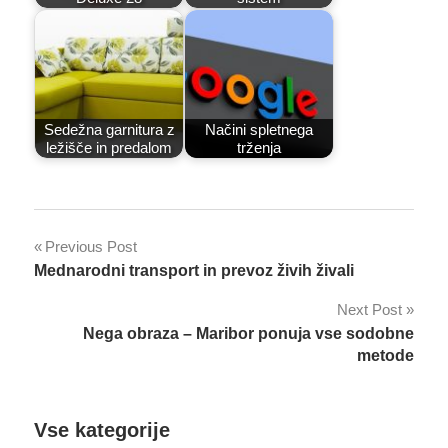
Sedežna garnitura z
Načini spletnega
ležišče in predalom
trženja
Post
Previous Post
Mednarodni transport in prevoz živih živali
navigation
Next Post
Nega obraza – Maribor ponuja vse sodobne
metode
Vse kategorije