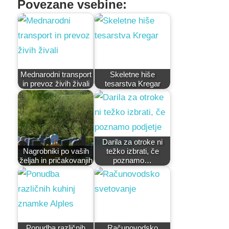
Povezane vsebine:
Mednarodni transport
Skeletne hiše
in prevoz živih živali
tesarstva Kregar
Darila za otroke ni
Nagrobniki po vaših
težko izbrati, če
željah in pričakovanjih
poznamo…
Ponudba različnih
Računovodsko