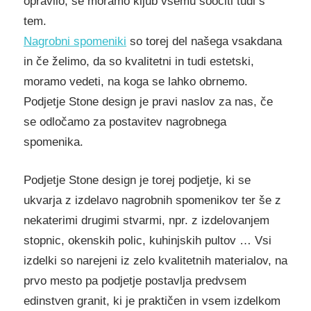
opravilo, se moramo kljub vsemu soočiti tudi s
tem.
Nagrobni spomeniki
so torej del našega vsakdana
in če želimo, da so kvalitetni in tudi estetski,
moramo vedeti, na koga se lahko obrnemo.
Podjetje Stone design je pravi naslov za nas, če
se odločamo za postavitev nagrobnega
spomenika.
Podjetje Stone design je torej podjetje, ki se
ukvarja z izdelavo nagrobnih spomenikov ter še z
nekaterimi drugimi stvarmi, npr. z izdelovanjem
stopnic, okenskih polic, kuhinjskih pultov … Vsi
izdelki so narejeni iz zelo kvalitetnih materialov, na
prvo mesto pa podjetje postavlja predvsem
edinstven granit, ki je praktičen in vsem izdelkom