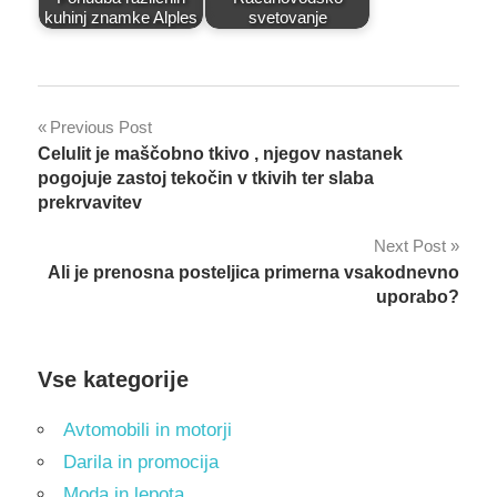
kuhinj znamke Alples
svetovanje
Post
Previous Post
Celulit je maščobno tkivo , njegov nastanek
navigation
pogojuje zastoj tekočin v tkivih ter slaba
prekrvavitev
Next Post
Ali je prenosna posteljica primerna vsakodnevno
uporabo?
Vse kategorije
Avtomobili in motorji
Darila in promocija
Moda in lepota