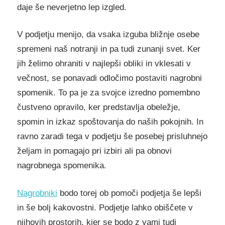
daje še neverjetno lep izgled.
V podjetju menijo, da vsaka izguba bližnje osebe
spremeni naš notranji in pa tudi zunanji svet. Ker
jih želimo ohraniti v najlepši obliki in vklesati v
večnost, se ponavadi odločimo postaviti nagrobni
spomenik. To pa je za svojce izredno pomembno
čustveno opravilo, ker predstavlja obeležje,
spomin in izkaz spoštovanja do naših pokojnih. In
ravno zaradi tega v podjetju še posebej prisluhnejo
željam in pomagajo pri izbiri ali pa obnovi
nagrobnega spomenika.
Nagrobniki
bodo torej ob pomoči podjetja še lepši
in še bolj kakovostni. Podjetje lahko obiščete v
njihovih prostorih, kjer se bodo z vami tudi