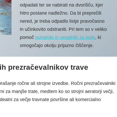
odpadati ter se nabirati na dvorišču, kjer
hitro postane nadležno. Da bi preprečili
nered, je treba odpadlo listje pravočasno
in učinkovito odstraniti. Pri tem so v veliko
pomoč
puhalniki in sesalniki za listje
, ki
omogočajo okolju prijazno čiščenje.
nih prezračevalnikov trave
vprašanje ročne ali strojne izvedbe. Ročni prezračevalniki
ni za manjše trate, medtem ko so strojni aeratorji večji,
 idealni za večje travnate površine ali komercialno