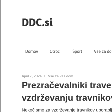
Skip
to
DDC.si
content
Domov
Otroci
Šport
Vse za d
April 7, 2024
Vse za vaš dom
Prezračevalniki trav
vzdrževanju travniko
Nekoč smo za vzdrževanje travnikov uporablj