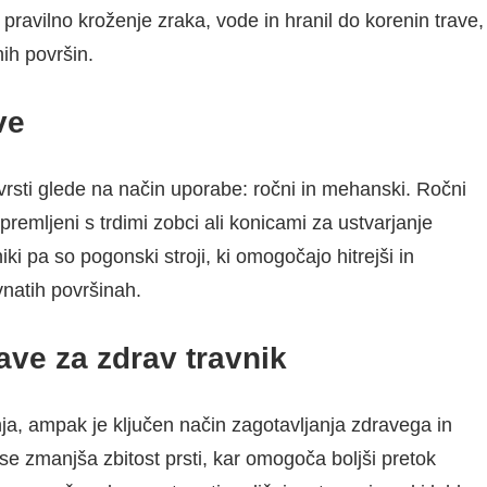
 pravilno kroženje zraka, vode in hranil do korenin trave,
ih površin.
ve
 vrsti glede na način uporabe: ročni in mehanski. Ročni
premljeni s trdimi zobci ali konicami za ustvarjanje
i pa so pogonski stroji, ki omogočajo hitrejši in
vnatih površinah.
ave za zdrav travnik
ja, ampak je ključen način zagotavljanja zdravega in
e zmanjša zbitost prsti, kar omogoča boljši pretok