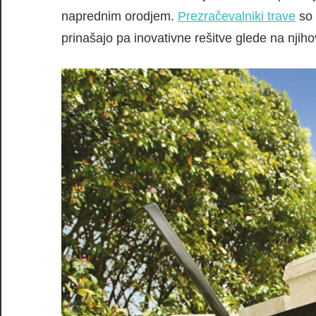
naprednim orodjem.
Prezračevalniki trave
so 
prinašajo pa inovativne rešitve glede na njih