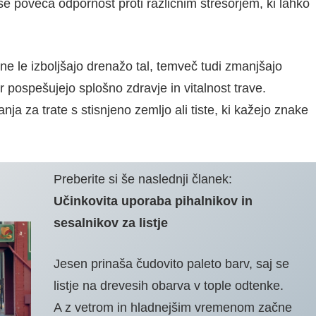
se poveča odpornost proti različnim stresorjem, ki lahko
ne le izboljšajo drenažo tal, temveč tudi zmanjšajo
r pospešujejo splošno zdravje in vitalnost trave.
ja za trate s stisnjeno zemljo ali tiste, ki kažejo znake
Preberite si še naslednji članek:
Učinkovita uporaba pihalnikov in
sesalnikov za listje
Jesen prinaša čudovito paleto barv, saj se
listje na drevesih obarva v tople odtenke.
A z vetrom in hladnejšim vremenom začne