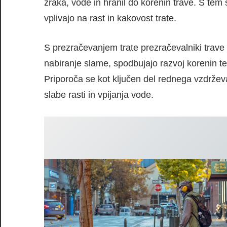
zraka, vode in hranil do korenin trave. S tem 
vplivajo na rast in kakovost trate.
S prezračevanjem trate prezračevalniki trave 
nabiranje slame, spodbujajo razvoj korenin te
Priporoča se kot ključen del rednega vzdrževan
slabe rasti in vpijanja vode.