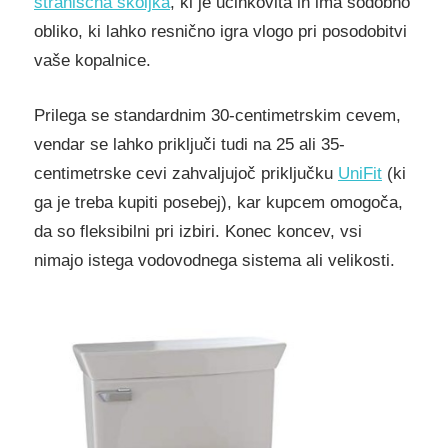
straniščna školjka
, ki je učinkovita in ima sodobno
obliko, ki lahko resnično igra vlogo pri posodobitvi
vaše kopalnice.
Prilega se standardnim 30-centimetrskim cevem,
vendar se lahko priključi tudi na 25 ali 35-
centimetrske cevi zahvaljujoč priključku
UniFit
(ki
ga je treba kupiti posebej), kar kupcem omogoča,
da so fleksibilni pri izbiri. Konec koncev, vsi
nimajo istega vodovodnega sistema ali velikosti.