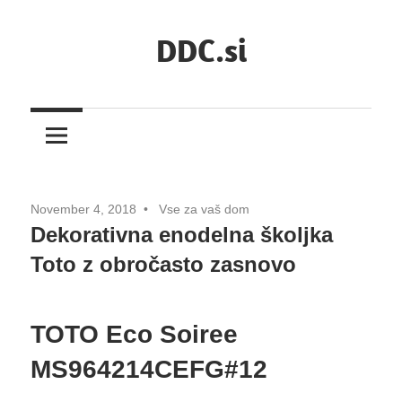
Skip
DDC.si
to
content
November 4, 2018
Vse za vaš dom
Dekorativna enodelna školjka
Toto z obročasto zasnovo
TOTO Eco Soiree
MS964214CEFG#12