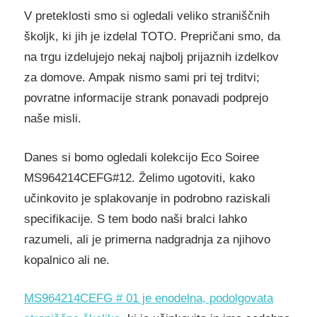
V preteklosti smo si ogledali veliko straniščnih
školjk, ki jih je izdelal TOTO. Prepričani smo, da
na trgu izdelujejo nekaj najbolj prijaznih izdelkov
za domove. Ampak nismo sami pri tej trditvi;
povratne informacije strank ponavadi podprejo
naše misli.
Danes si bomo ogledali kolekcijo Eco Soiree
MS964214CEFG#12. Želimo ugotoviti, kako
učinkovito je splakovanje in podrobno raziskali
specifikacije. S tem bodo naši bralci lahko
razumeli, ali je primerna nadgradnja za njihovo
kopalnico ali ne.
MS964214CEFG # 01 je enodelna, podolgovata