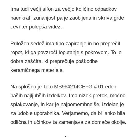
Ima tudi večji sifon za večjo količino odpadkov
naenkrat, zunanjost pa je zaobljena in skriva grde
cevi ter polepša videz.
Priložen sedež ima tiho zapiranje in bo preprečil
ropot, ki ga povzroči loputanje s pokrovom. To je
dobra zaščita, ki preprečuje poškodbe
keramičnega materiala.
Na splošno je Toto MS964214CEFG # 01 eden
naših najljubših izdelkov. Ima nizek pretok, močno
splakovanje, in kar je najpomembnejše, izdelan je
za udobje uporabnika. Verjamemo, da bi lahko bila
odlična in učinkovita zamenjava za domače okolje.