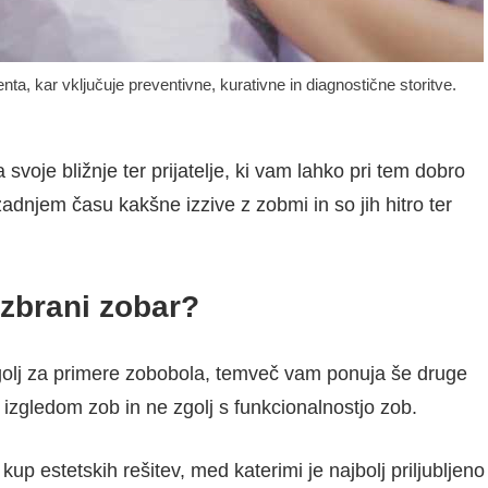
ta, kar vključuje preventivne, kurativne in diagnostične storitve.
svoje bližnje ter prijatelje, ki vam lahko pri tem dobro
zadnjem času kakšne izzive z zobmi in so jih hitro ter
izbrani zobar?
golj za primere zobobola, temveč vam ponuja še druge
m izgledom zob in ne zgolj s funkcionalnostjo zob.
p estetskih rešitev, med katerimi je najbolj priljubljeno