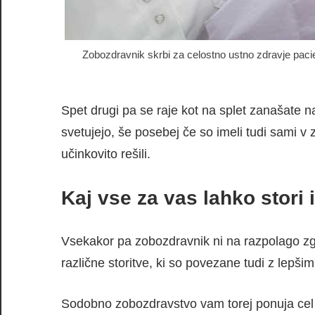
Zobozdravnik skrbi za celostno ustno zdravje pacien
Spet drugi pa se raje kot na splet zanašate na 
svetujejo, še posebej če so imeli tudi sami v 
učinkovito rešili.
Kaj vse za vas lahko stori 
Vsekakor pa zobozdravnik ni na razpolago z
različne storitve, ki so povezane tudi z lepši
Sodobno zobozdravstvo vam torej ponuja cel ku