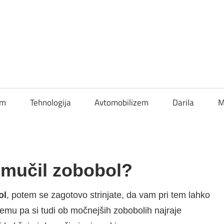
om
Tehnologija
Avtomobilizem
Darila
M
 mučil zobobol?
ol
, potem se zagotovo strinjate, da vam pri tem lahko
 temu pa si tudi ob močnejših zobobolih najraje