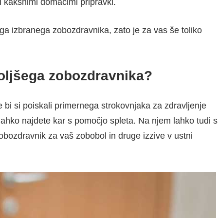
i kakšnimi domačimi pripravki.
a izbranega zobozdravnika, zato je za vas še toliko
boljšega zobozdravnika?
e bi si poiskali primernega strokovnjaka za zdravljenje
 lahko najdete kar s pomočjo spleta. Na njem lahko tudi s
obozdravnik za vaš zobobol in druge izzive v ustni