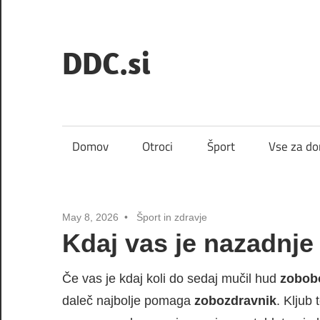
Skip
to
DDC.si
content
Domov
Otroci
Šport
Vse za d
May 8, 2026
Šport in zdravje
Kdaj vas je nazadnje
Če vas je kdaj koli do sedaj mučil hud
zobob
daleč najbolje pomaga
zobozdravnik
. Kljub