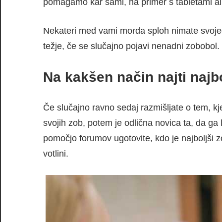
pomagamo kar sami, na primer s tabletami al
Nekateri med vami morda sploh nimate svojeg
težje, če se slučajno pojavi nenadni zobobol.
Na kakšen način najti naj
Če slučajno ravno sedaj razmišljate o tem, kj
svojih zob, potem je odlična novica ta, da ga
pomočjo forumov ugotovite, kdo je najboljši z
votlini.