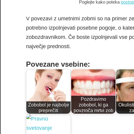
Poglejte kako poteka
postop
V povezavi z umetnimi zobmi so na primer zelo
potrebno izpolnjevati posebne pogoje, o kater
zobozdravnikom. Če boste izpolnjevali vse po
največje prednosti.
Povezane vsebine:
Pozdravimo
Zobobol je najbolje
zobobol, ki ga
Okulist
preprečiti
povzroča mrtvi zob
za