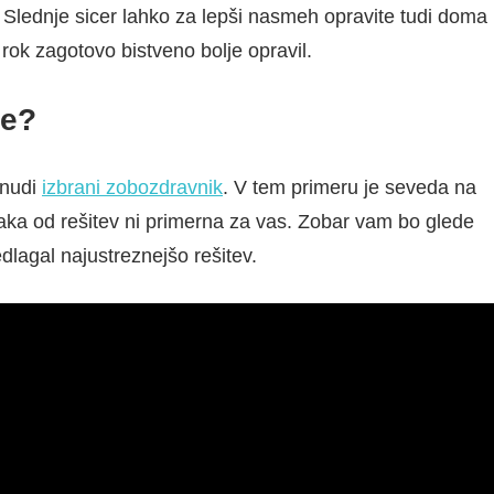
. Slednje sicer lahko za lepši nasmeh opravite tudi doma
i rok zagotovo bistveno bolje opravil.
be?
onudi
izbrani zobozdravnik
. V tem primeru je seveda na
saka od rešitev ni primerna za vas. Zobar vam bo glede
dlagal najustreznejšo rešitev.