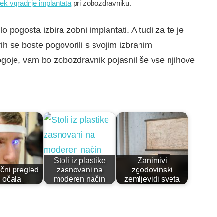
ek vgradnje implantata
pri zobozdravniku.
 pogosta izbira zobni implantati. A tudi za te je
ih se boste pogovorili s svojim izbranim
goje, vam bo zobozdravnik pojasnil še vse njihove
Stoli iz plastike
Zanimivi
ični pregled
zasnovani na
zgodovinski
 očala
moderen način
zemljevidi sveta