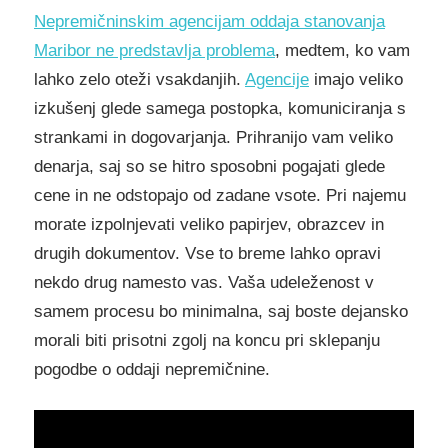
Nepremičninskim agencijam oddaja stanovanja
Maribor ne predstavlja problema
, medtem, ko vam
lahko zelo oteži vsakdanjih.
Agencije
imajo veliko
izkušenj glede samega postopka, komuniciranja s
strankami in dogovarjanja. Prihranijo vam veliko
denarja, saj so se hitro sposobni pogajati glede
cene in ne odstopajo od zadane vsote. Pri najemu
morate izpolnjevati veliko papirjev, obrazcev in
drugih dokumentov. Vse to breme lahko opravi
nekdo drug namesto vas. Vaša udeleženost v
samem procesu bo minimalna, saj boste dejansko
morali biti prisotni zgolj na koncu pri sklepanju
pogodbe o oddaji nepremičnine.