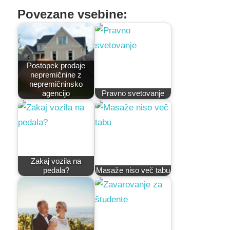
Povezane vsebine:
Postopek prodaje
nepremičnine z
nepremičninsko
agencijo
Pravno svetovanje
Zakaj vozila na
pedala?
Masaže niso več tabu