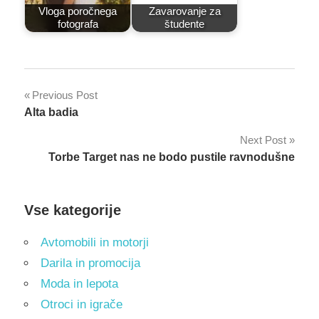
Vloga poročnega
Zavarovanje za
fotografa
študente
Post
Previous Post
Alta badia
navigation
Next Post
Torbe Target nas ne bodo pustile ravnodušne
Vse kategorije
Avtomobili in motorji
Darila in promocija
Moda in lepota
Otroci in igrače