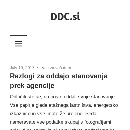
Skip
DDC.si
to
content
July 10, 2017
Vse za vaš dom
Razlogi za oddajo stanovanja
prek agencije
Odločili ste se, da boste oddali svoje stanovanje.
Vse papirje glede etažnega lastništva, energetsko
izkaznico in vse imate že urejeno. Sedaj
nameravate vse podatke skupaj s fotografijami