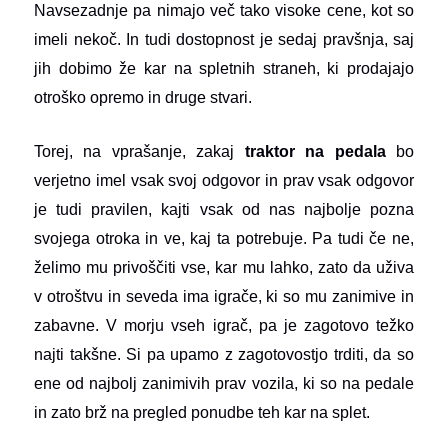
Navsezadnje pa nimajo več tako visoke cene, kot so
imeli nekoč. In tudi dostopnost je sedaj pravšnja, saj
jih dobimo že kar na spletnih straneh, ki prodajajo
otroško opremo in druge stvari.
Torej, na vprašanje, zakaj
traktor na pedala
bo
verjetno imel vsak svoj odgovor in prav vsak odgovor
je tudi pravilen, kajti vsak od nas najbolje pozna
svojega otroka in ve, kaj ta potrebuje. Pa tudi če ne,
želimo mu privoščiti vse, kar mu lahko, zato da uživa
v otroštvu in seveda ima igrače, ki so mu zanimive in
zabavne. V morju vseh igrač, pa je zagotovo težko
najti takšne. Si pa upamo z zagotovostjo trditi, da so
ene od najbolj zanimivih prav vozila, ki so na pedale
in zato brž na pregled ponudbe teh kar na splet.