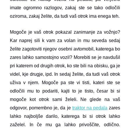
imate ogromno razlogov, zakaj ste se tako odločili
oziroma, zakaj želite, da tudi vaš otrok ima enega teh.
Mogoče je vaš otrok pokazal zanimanje za vožnjo?
Kar naprej sili k vam za volan in mu seveda sedaj
želite zagotoviti njegov osebni avtomobil, katerega bo
zares lahko samostojno vozil? Morebiti se je navdušil
pri katerem od drugih otrok, ko ste bili na obisku, ga je
videl, kje drugje, ipd. In sedaj želite, da tudi vaš otrok
uživa v njem. Mogoče pa ste vi tisti, kateri ste se
odločili mu to podariti, kajti to je tisto, česar bi si
mogoče kot otrok sami želeli. Ne glede na vaš
odgovor, pomembno je, da je
traktor na pedala
zares
lahko najboljše darilo, katerega bi si otrok lahko
zaželel. In če mu ga lahko privoščite, odlično.