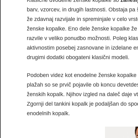
Klasične dvodelne ženske kopalke so
zaneslj
barv, vzorcev, in drugih lastnosti. Obstaja pa
že zdavnaj razvijale in spreminjale v celo v
ženske kopalke. Eno dele ženske kopalke že z
razvile v veliko ponudbo možnosti. Poleg kla
aktivnostim posebej zasnovane in izdelane en
drugimi dodatki obogateni klasični modeli.
Podoben videz kot enodelne ženske kopalke 
plažah so se prvič pojavile ob koncu devetdes
ženskih kopalk. Njihov izgled na daleč daje v
Zgornji del tankini kopalk je podaljšan do spo
enodelnih kopalk.