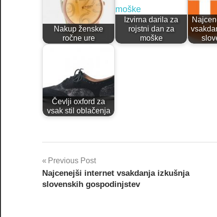
Izvirna darila za
Najcene
Nakup ženske
rojstni dan za
vsakdan
ročne ure
moške
slo
Čevlji oxford za
vsak stil oblačenja
Post
Previous Post
Najcenejši internet vsakdanja izkušnja
navigation
slovenskih gospodinjstev