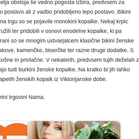
oletja obstoja še vedno pogosta izbira, predvsem za
 postavo ali z vadbo pridobljeno lepo postavo. Bikini
na trgu so se pojavile monokini kopalke. Nekaj krpic
užili ter pridobili v osnovi enodelne kopalke, ki pa
trani so se mnogim ustvarjalcem klasične bikini ženske
trakove, kamenčke, biserčke ter razne druge dodatke. S
košne in privlačne. V nekaterih, predvsem tujih deželah z
o tudi burkini ženske kopalke. Na kratko bi jih lahko
apetih ženskih kopalk iz Viktorijanske dobe.
tni trgovini Nama.