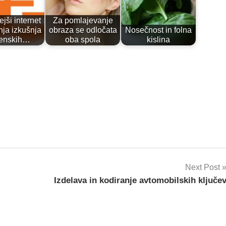
jši internet
Za pomlajevanje
ja izkušnja
obraza se odločata
Nosečnost in folna
venskih…
oba spola
kislina
Next Post
Izdelava in kodiranje avtomobilskih ključe