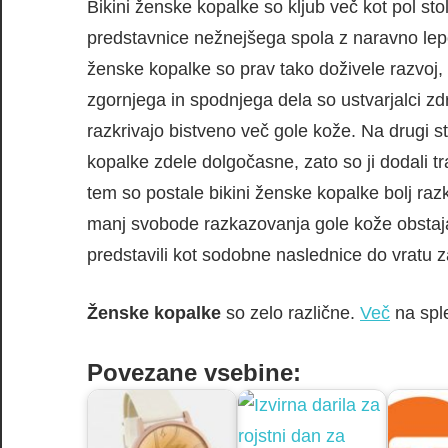
Bikini ženske kopalke so kljub več kot pol st
predstavnice nežnejšega spola z naravno lepo
ženske kopalke so prav tako doživele razvoj, 
zgornjega in spodnjega dela so ustvarjalci zdr
razkrivajo bistveno več gole kože. Na drugi s
kopalke zdele dolgočasne, zato so ji dodali 
tem so postale bikini ženske kopalke bolj raz
manj svobode razkazovanja gole kože obstajaj
predstavili kot sodobne naslednice do vratu z
Ženske kopalke
so zelo različne.
Več
na sple
Povezane vsebine: