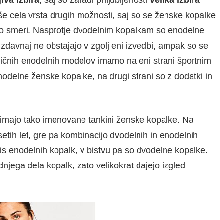
iva izbira
, saj so zaradi priljubljenosti
velika izbira
 še cela vrsta drugih možnosti, saj so se ženske kopalke
rsto smeri. Nasprotje dvodelnim kopalkam so enodelne
davnaj ne obstajajo v zgolj eni izvedbi, ampak so se
sičnih enodelnih modelov imamo na eni strani športnim
odelne ženske kopalke, na drugi strani so z dodatki in
imajo tako imenovane tankini ženske kopalke. Na
etih let, gre pa kombinacijo dvodelnih in enodelnih
tis enodelnih kopalk, v bistvu pa so dvodelne kopalke.
dnjega dela kopalk, zato velikokrat dajejo izgled