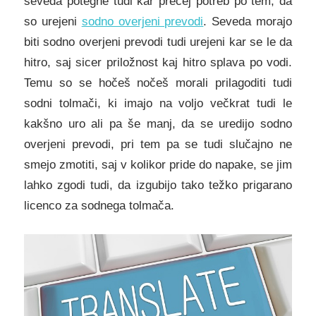
seveda potegne tudi kar precej potreb po tem, da
so urejeni
sodno overjeni prevodi
. Seveda morajo
biti sodno overjeni prevodi tudi urejeni kar se le da
hitro, saj sicer priložnost kaj hitro splava po vodi.
Temu so se hočeš nočeš morali prilagoditi tudi
sodni tolmači, ki imajo na voljo večkrat tudi le
kakšno uro ali pa še manj, da se uredijo sodno
overjeni prevodi, pri tem pa se tudi slučajno ne
smejo zmotiti, saj v kolikor pride do napake, se jim
lahko zgodi tudi, da izgubijo tako težko prigarano
licenco za sodnega tolmača.