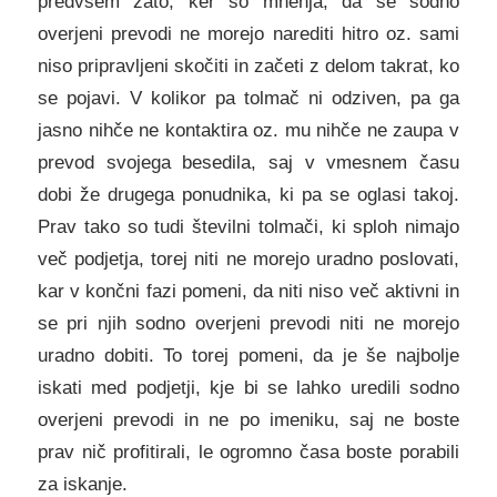
predvsem zato, ker so mnenja, da se sodno
overjeni prevodi ne morejo narediti hitro oz. sami
niso pripravljeni skočiti in začeti z delom takrat, ko
se pojavi. V kolikor pa tolmač ni odziven, pa ga
jasno nihče ne kontaktira oz. mu nihče ne zaupa v
prevod svojega besedila, saj v vmesnem času
dobi že drugega ponudnika, ki pa se oglasi takoj.
Prav tako so tudi številni tolmači, ki sploh nimajo
več podjetja, torej niti ne morejo uradno poslovati,
kar v končni fazi pomeni, da niti niso več aktivni in
se pri njih sodno overjeni prevodi niti ne morejo
uradno dobiti. To torej pomeni, da je še najbolje
iskati med podjetji, kje bi se lahko uredili sodno
overjeni prevodi in ne po imeniku, saj ne boste
prav nič profitirali, le ogromno časa boste porabili
za iskanje.