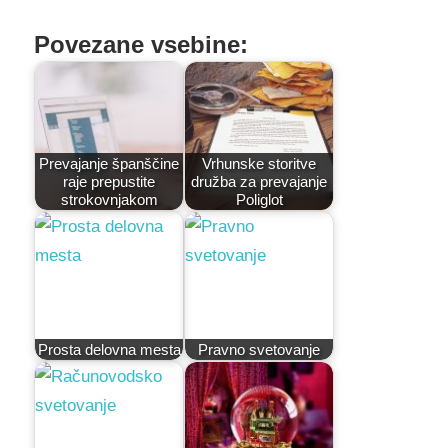
Povezane vsebine:
Prevajanje španščine
Vrhunske storitve
raje prepustite
družba za prevajanje
strokovnjakom
Poliglot
Prosta delovna mesta
Pravno svetovanje