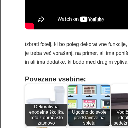
Izbrati fotelj, ki bo poleg dekorativne funkcij
je treba več vprašanj, na primer, ali ima poh
in ali ima dodatke, ki bodo med drugim vpliva
Povezane vsebine:
Dekorativna
enodelna školjka
Ugodno do svoje
Vodič
Toto z obročasto
predstavitve na
idea
zasnovo
spletu
sedežn