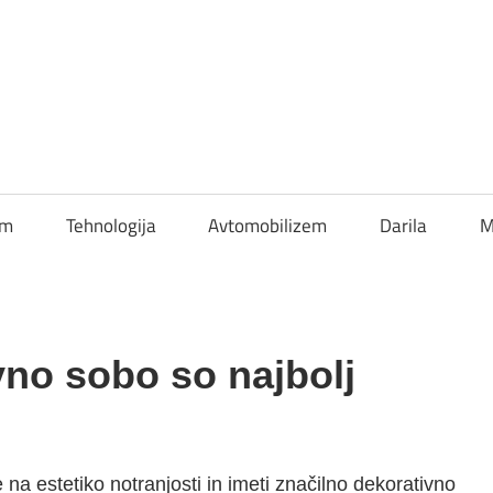
om
Tehnologija
Avtomobilizem
Darila
M
vno sobo so najbolj
​le na estetiko notranjosti in imeti značilno dekorativno