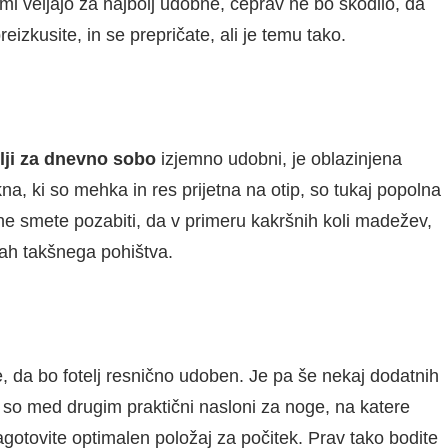
mi veljajo za najbolj udobne, čeprav ne bo škodilo, da
eizkusite, in se prepričate, ali je temu tako.
lji
za dnevno sobo
izjemno udobni, je oblazinjena
akna, ki so mehka in res prijetna na otip, so tukaj popolna
ne smete pozabiti, da v primeru kakršnih koli madežev,
arvah takšnega pohištva.
, da bo fotelj resnično udoben. Je pa še nekaj dodatnih
To so med drugim praktični nasloni za noge, na katere
gotovite optimalen položaj za počitek. Prav tako bodite