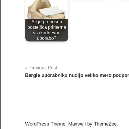
Ali je prenosna
posteljica primerna
vsakodnevno
uporabo?
Post
Previous Post
Bergle uporabniku nudijo veliko mero podpo
navigation
WordPress Theme: Maxwell by ThemeZee.