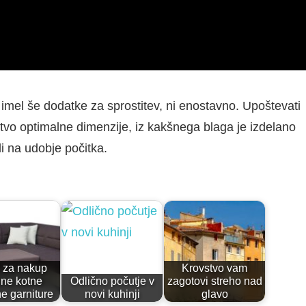
e, imel še dodatke za sprostitev, ni enostavno. Upoštevati
ištvo optimalne dimenzije, iz kakšnega blaga je izdelano
li na udobje počitka.
 za nakup
Krovstvo vam
lne kotne
Odlično počutje v
zagotovi streho nad
e garniture
novi kuhinji
glavo