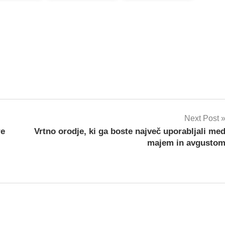
Next Post
re
Vrtno orodje, ki ga boste največ uporabljali me
majem in avgusto