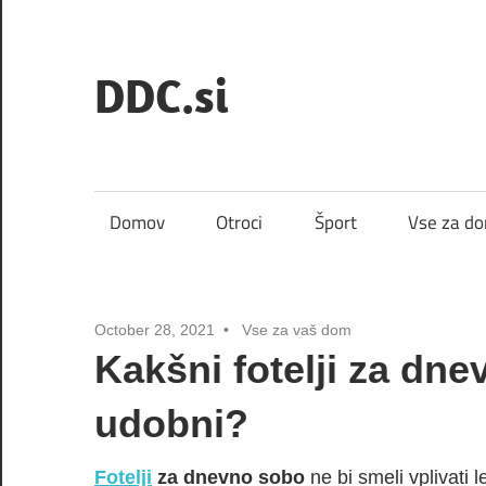
Skip
to
DDC.si
content
Domov
Otroci
Šport
Vse za d
October 28, 2021
Vse za vaš dom
Kakšni fotelji za dne
udobni?
Fotelji
za dnevno sobo
ne bi smeli vplivati ​