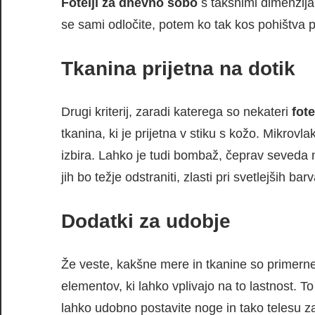
Fotelji za dnevno sobo
s takšnimi dimenzija
se sami odločite, potem ko tak kos pohištva pr
Tkanina prijetna na dotik
Drugi kriterij, zaradi katerega so nekateri
fote
tkanina, ki je prijetna v stiku s kožo. Mikrovl
izbira. Lahko je tudi bombaž, čeprav seveda 
jih bo težje odstraniti, zlasti pri svetlejših b
Dodatki za udobje
Že veste, kakšne mere in tkanine so primerne
elementov, ki lahko vplivajo na to lastnost. 
lahko udobno postavite noge in tako telesu za