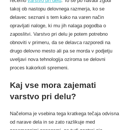
rečemo
varstvo pri delu
. To se po navadi zgodi
takoj ob nastopu delovnega razmerja, ko se
delavec seznani s tem kako na varen način
opravljati naloge, ki mu jih nalaga pogodba o
zaposlitvi. Varstvo pri delu je potem potrebno
obnoviti v primeru, da se delavca razporedi na
drugo delovno mesto ali pa se morda v podjetju
uveljavi nova tehnologija oziroma se delovni
proces kakorkoli spremeni.
Kaj vse mora zajemati
varstvo pri delu?
Načeloma je vsebina tega kratkega tečaja odvisna
od narave dela in se zato razlikuje med