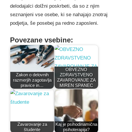
delodajalci dolžni poskrbeti, da so z njim
seznanjeni vse osebe, ki se nahajajo znotraj
podjetja, še posebej pa redno zaposleni.
Povezane vsebine:
OBVEZNO
Zakon o delovnih
ZDRAVSTVENO
razmerjih zagotavlja
ZAVAROVANJE ZA
pravice in…
MIREN SPANEC
Zavarovanje za
Kaj je psihodinamična
študente
psihoterapija?