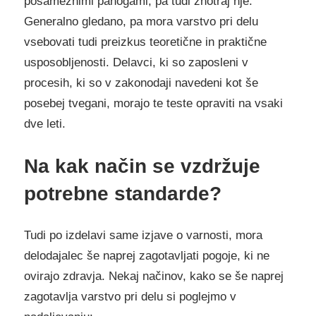
posameznimi panogami, pa tudi znotraj nje.
Generalno gledano, pa mora varstvo pri delu
vsebovati tudi preizkus teoretične in praktične
usposobljenosti. Delavci, ki so zaposleni v
procesih, ki so v zakonodaji navedeni kot še
posebej tvegani, morajo te teste opraviti na vsaki
dve leti.
Na kak način se vzdržuje
potrebne standarde?
Tudi po izdelavi same izjave o varnosti, mora
delodajalec še naprej zagotavljati pogoje, ki ne
ovirajo zdravja. Nekaj načinov, kako se še naprej
zagotavlja varstvo pri delu si poglejmo v