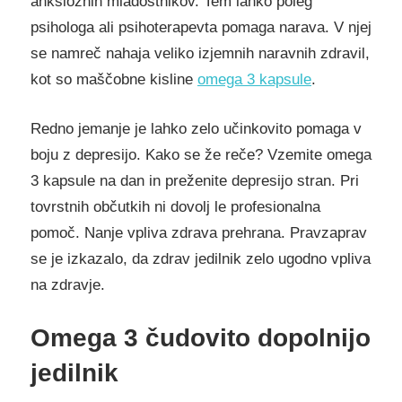
anksioznih mladostnikov. Tem lahko poleg
psihologa ali psihoterapevta pomaga narava. V njej
se namreč nahaja veliko izjemnih naravnih zdravil,
kot so maščobne kisline
omega 3 kapsule
.
Redno jemanje je lahko zelo učinkovito pomaga v
boju z depresijo. Kako se že reče? Vzemite omega
3 kapsule na dan in preženite depresijo stran. Pri
tovrstnih občutkih ni dovolj le profesionalna
pomoč. Nanje vpliva zdrava prehrana. Pravzaprav
se je izkazalo, da zdrav jedilnik zelo ugodno vpliva
na zdravje.
Omega 3 čudovito dopolnijo
jedilnik