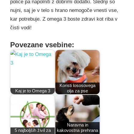
police pa napolniti z dobrimi dodatki. Slednji so
nujni, saj je v telo s hrano nemogoče vnesti vse,
kar potrebuje. Z omega 3 boste zdravi kot riba v
čisti vodi!
Povezane vsebine:
Koristi lososovega
Kaj je to Omega 3
olja za pse
Naravna in
5 najboljših živil za
kakovostna prehrana