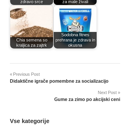
zdravo srce
za male živali
Sodobna fitnes
Chia semena so
prehrana je zdrava in
kraljica za zajtrk
okusna
Post
Previous Post
Didaktične igrače pomembne za socializacijo
navigation
Next Post
Gume za zimo po akcijski ceni
Vse kategorije