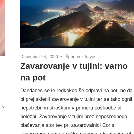
December 24, 2020
Šport in zdravje
Zavarovanje v tujini: varno
na pot
Dandanes se le redkokdo še odpravi na pot, ne da
bi prej sklenil zavarovanje v tujini ter se tako ognil
 s
nepotrebnim stroškom v primeru poškodbe ali
bolezni. Zavarovanje v tujini brez neposrednega
plačevanja storitev pri zavarovalnici Coris
zavarovancu krije stroške nujnega zdravljenja kot