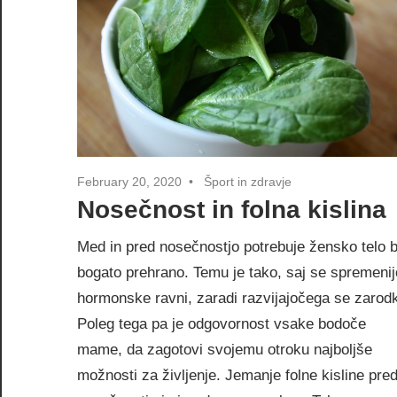
February 20, 2020
Šport in zdravje
Nosečnost in folna kislina
Med in pred nosečnostjo potrebuje žensko telo b
bogato prehrano. Temu je tako, saj se spremenij
hormonske ravni, zaradi razvijajočega se zarod
Poleg tega pa je odgovornost vsake bodoče
mame, da zagotovi svojemu otroku najboljše
možnosti za življenje. Jemanje folne kisline pre