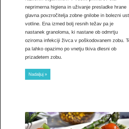
neprimerna higiena in uživanje presladke hrane
glavna povzročitelja zobne gnilobe in bolezni us
votline. Ena izmed bolj resnih težav pa je
nastanek granoloma, ki nastane ob odmrtju
oziroma infekciji živca v poškodovanem zobu. T
pa lahko opazimo po vnetju tkiva dlesni ob
prizadetem zobu.
Nadaljuj