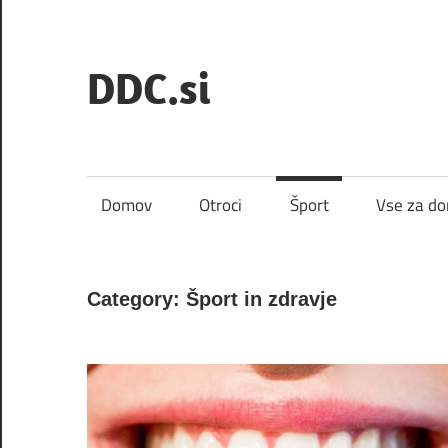
Skip
to
DDC.si
content
Domov
Otroci
Šport
Vse za d
Category:
Šport in zdravje