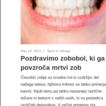
May 14, 2021
Šport in zdravje
Pozdravimo zobobol, ki ga
povzroča mrtvi zob
Človeški zobje so izredno trd in vzdržljiv del
našega telesa. Njihova trdnost se lahko primerja
kamni. Kljub temu pa lahko nastanejo različne
težave in bolezni v naših ustih, ki so posledica
različnih dejavnikov. V večini primerov sta