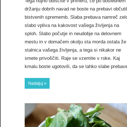
Tega nujno obiščite v primeru, če po doslednem
držanju dobrih navad ne boste na prebavi občutil
bistvenih sprememb. Slaba prebava namreč zel
slabo vpliva na kakovost vašega življenja na
sploh. Slabo počutje in neudobje na delovnem
mestu in v domačem okolju sta morda ostala že
stalnica vašega življenja, a tega si nikakor ne
smete privoščiti. Raje se vzemite v roke. Kaj
kmalu boste ugotovili, da se lahko slabe prebav
Nadaljuj