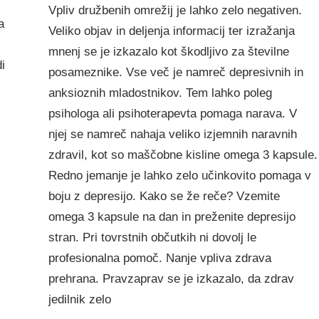
Vpliv družbenih omrežij je lahko zelo negativen.
a
Veliko objav in deljenja informacij ter izražanja
mnenj se je izkazalo kot škodljivo za številne
i
posameznike. Vse več je namreč depresivnih in
anksioznih mladostnikov. Tem lahko poleg
psihologa ali psihoterapevta pomaga narava. V
njej se namreč nahaja veliko izjemnih naravnih
zdravil, kot so maščobne kisline omega 3 kapsule.
Redno jemanje je lahko zelo učinkovito pomaga v
boju z depresijo. Kako se že reče? Vzemite
omega 3 kapsule na dan in preženite depresijo
stran. Pri tovrstnih občutkih ni dovolj le
profesionalna pomoč. Nanje vpliva zdrava
prehrana. Pravzaprav se je izkazalo, da zdrav
jedilnik zelo