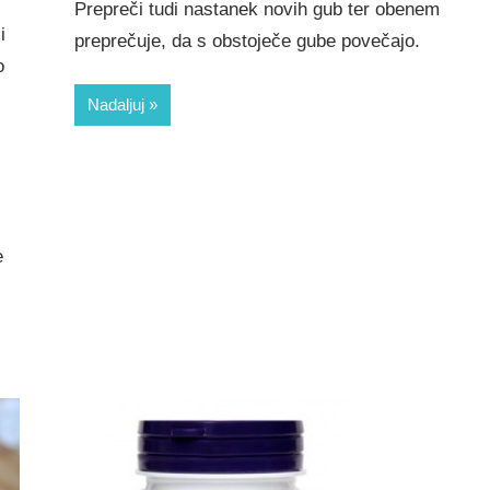
Prepreči tudi nastanek novih gub ter obenem
i
preprečuje, da s obstoječe gube povečajo.
o
Nadaljuj
e